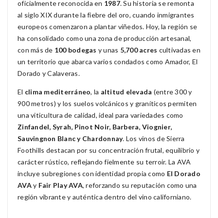
oficialmente reconocida en
1987
. Su historia se remonta
al siglo XIX durante la fiebre del oro, cuando inmigrantes
europeos comenzaron a plantar viñedos. Hoy, la región se
ha consolidado como una zona de producción artesanal,
con más de
100 bodegas
y unas
5,700 acres
cultivadas en
un territorio que abarca varios condados como Amador, El
Dorado y Calaveras.
El
clima mediterráneo
, la
altitud elevada
(entre 300 y
900 metros) y los suelos volcánicos y graníticos permiten
una viticultura de calidad, ideal para variedades como
Zinfandel, Syrah, Pinot Noir, Barbera, Viognier,
Sauvingnon Blanc y Chardonnay
. Los vinos de Sierra
Foothills destacan por su concentración frutal, equilibrio y
carácter rústico, reflejando fielmente su terroir. La AVA
incluye subregiones con identidad propia como
El Dorado
AVA
y
Fair Play AVA
, reforzando su reputación como una
región vibrante y auténtica dentro del vino californiano.