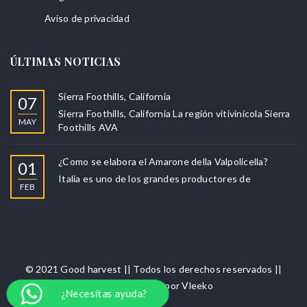
Aviso de privacidad
ÚLTIMAS NOTICIAS
Sierra Foothills, California
07
Sierra Foothills, California La región vitivinícola Sierra
MAY
Foothills AVA
¿Como se elabora el Amarone della Valpolicella?
01
Italia es uno de los grandes productores de
FEB
© 2021 Good harvest || Todos los derechos reservados ||
Puesta en línea por
Vleeko
¿Necesitas ayuda?