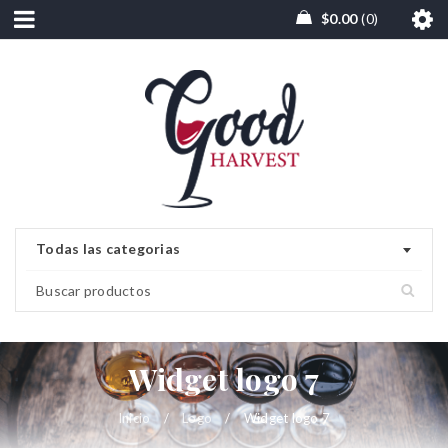
$
0.00
0
Todas las categorias
Widget logo 7
Inicio
/
Logo
/
Widget logo 7