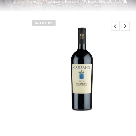
Inicio
/
Tienda
/
Casisano Rosso di Montalcino DOC 750ML
SOLD OUT