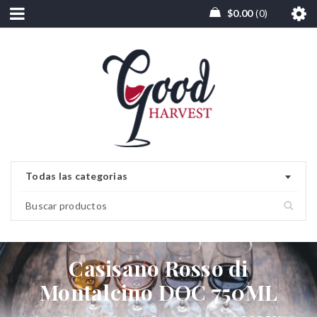
$
0.00
0
Todas las categorias
Casisano Rosso di
Montalcino DOC 750ML