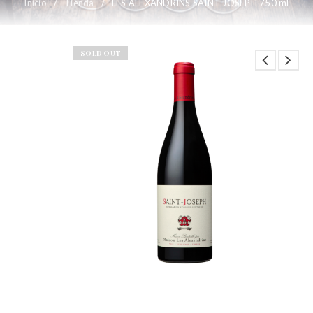
Inicio
/
Tienda
/
LES ALEXANDRINS SAINT JOSEPH 750 ml
SOLD OUT