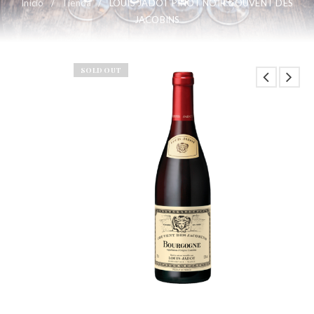
Inicio
/
Tienda
/
LOUIS JADOT PINOT NOIR COUVENT DES
JACOBINS
SOLD OUT