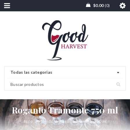
$
0.00
0
Todas las categorias
Roganto Tramonte 750 ml
Inicio
/
Tienda
/
Roganto Tramonte 750 ml