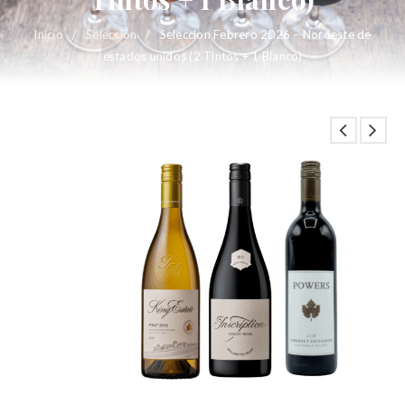
Inicio
/
Selección
/
Seleccion Febrero 2026 – Noroeste de
estados unidos (2 Tintos + 1 Blanco)