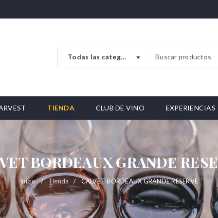
Todas las categorias
ARVEST
TIENDA
CLUB DE VINO
EXPERIENCIAS
VET BORDEAUX GRANDE RES
Inicio
/
Tienda
/
CALVET BORDEAUX GRANDE RESERVE