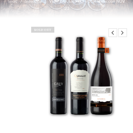
Inicio
/
Selección
/
VENTISQUERO (X3 BOT) – Selección NOV
’22
SOLD OUT