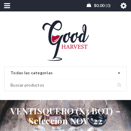
$
0.00
0
Todas las categorias
VENTISQUERO (X3 BOT) –
Selección NOV ’22