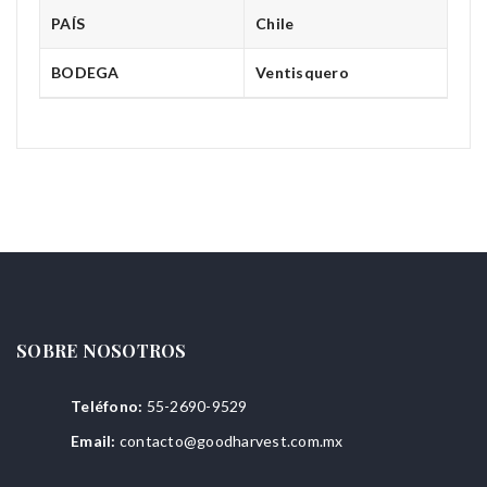
PAÍS
Chile
BODEGA
Ventisquero
SOBRE NOSOTROS
Teléfono:
55-2690-9529
Email:
contacto@goodharvest.com.mx