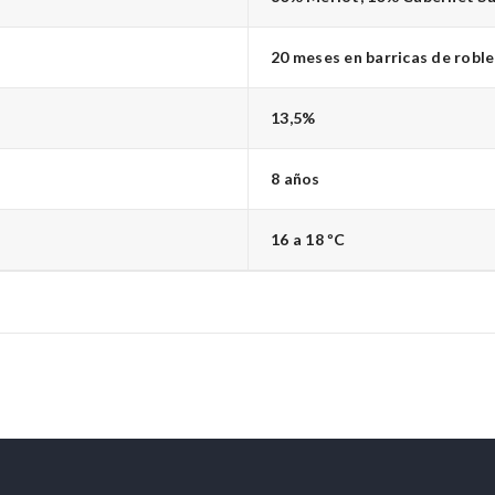
20 meses en barricas de roble
13,5%
8 años
16 a 18 ºC