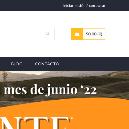
/
Iniciar sesión
contratar
$
0.00
0
BLOG
CONTACTO