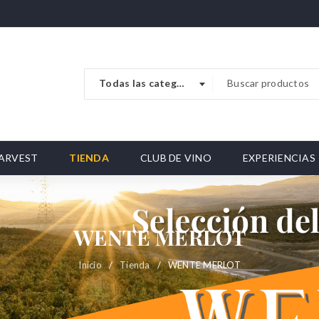
Todas las categorias
ARVEST
TIENDA
CLUB DE VINO
EXPERIENCIAS
WENTE MERLOT
Inicio
/
Tienda
/
WENTE MERLOT