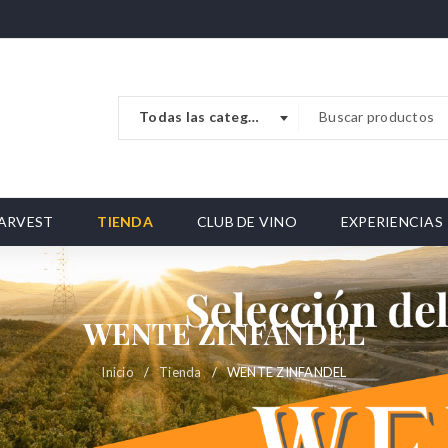
Todas las categorias
ARVEST
TIENDA
CLUB DE VINO
EXPERIENCIAS
WENTE ZINFANDEL
Inicio
/
Tienda
/
WENTE ZINFANDEL