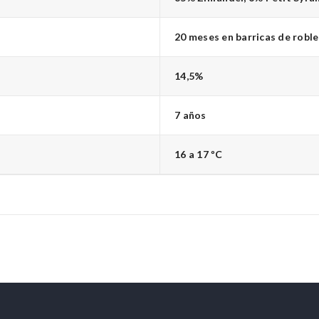
20 meses en barricas de roble
14,5%
7 años
16 a 17 ºC