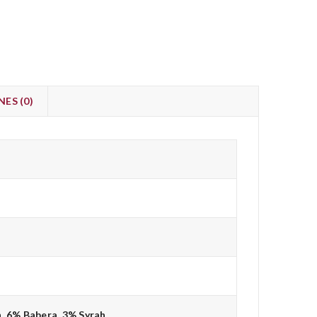
ES (0)
, 6% Babera, 3% Syrah.