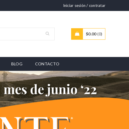
/
Iniciar sesión
contratar
$
0.00
0
BLOG
CONTACTO